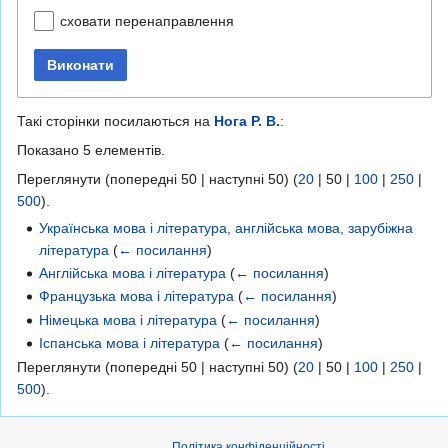
сховати перенаправлення
Виконати
Такі сторінки посилаються на
Нога Р. В.
:
Показано 5 елементів.
Переглянути (
попередні 50
|
наступні 50
) (
20
|
50
|
100
|
250
|
500
).
Українська мова і література, англійська мова, зарубіжна
література
(
← посилання
)
Англійська мова і література
(
← посилання
)
Французька мова і література
(
← посилання
)
Німецька мова і література
(
← посилання
)
Іспанська мова і література
(
← посилання
)
Переглянути (
попередні 50
|
наступні 50
) (
20
|
50
|
100
|
250
|
500
).
Політика конфіденційності