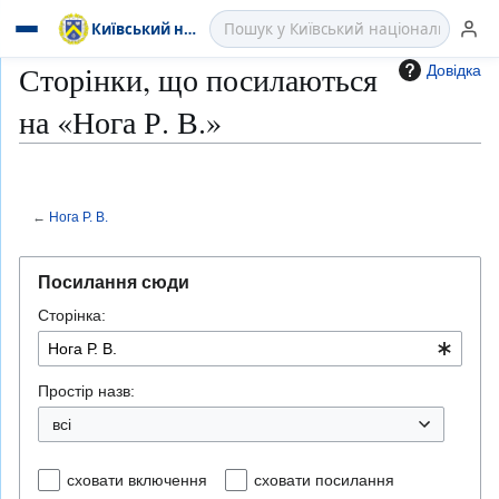
Київський національний лінгвістичний
Сторінки, що посилаються
Довідка
на «Нога Р. В.»
←
Нога Р. В.
Перейти
Перейти
до
до
Посилання сюди
навігації
пошуку
Сторінка:
Простір назв:
всі
сховати включення
сховати посилання