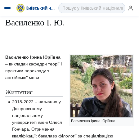
Київський національний лінгвістичний
Василенко І. Ю.
Перейти
Перейти
Василенко Ірина Юріївна
до
до
– викладач кафедри теорії і
навігації
пошуку
практики перекладу з
англійської мови.
Життєпис
2018-2022 – навчання у
Дніпровському
національному
Василенко Ірина Юріївна
університеті імені Олеся
Гончара. Отримання
кваліфікації: бакалавр філології за спеціалізацією